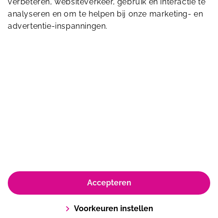
verbeteren, websiteverkeer, gebruik en interactie te
Stuur ons een bericht
analyseren en om te helpen bij onze marketing- en
advertentie-inspanningen.
Paasheuvelweg 3
1105 BE
Amsterdam
© Koninklijke Sportfondsen 2026
Accepteren
Algemene dienstverleningsvoorwaarden en huisregels
Privacyverklaring & Policy
Cookie Policy
Voorkeuren instellen