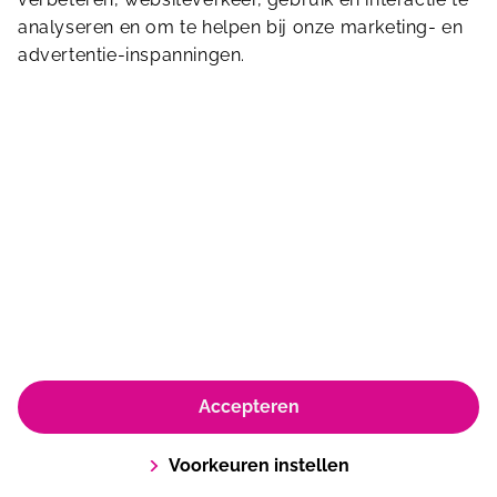
analyseren en om te helpen bij onze marketing- en
advertentie-inspanningen.
Paasheuvelweg 3
1105 BE
Amsterdam
© Koninklijke Sportfondsen 2026
Algemene dienstverleningsvoorwaarden en huisregels
Privacyverklaring & Policy
Cookie Policy
Accepteren
Voorkeuren instellen