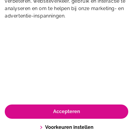
verbeteren, websiteverkeer, gebruik en interactie te
Stuur ons een bericht
analyseren en om te helpen bij onze marketing- en
advertentie-inspanningen.
Paasheuvelweg 3
1105 BE
Amsterdam
© Koninklijke Sportfondsen 2026
Accepteren
Algemene dienstverleningsvoorwaarden en huisregels
Privacyverklaring & Policy
Cookie Policy
Voorkeuren instellen