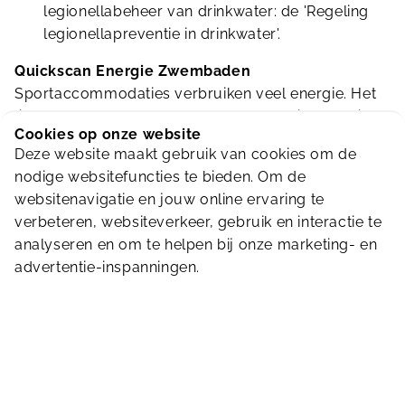
legionellabeheer van drinkwater: de 'Regeling
legionellapreventie in drinkwater'.
Quickscan Energie Zwembaden
Sportaccommodaties verbruiken veel energie. Het
ligt daarom voor de hand om het energieverbruik te
Cookies op onze website
monitoren en energieverlies te beperken.
Deze website maakt gebruik van cookies om de
Sportfondsen doet meer. Via een QuickScan Energie
nodige websitefuncties te bieden. Om de
Zwembaden helpen wij je bijvoorbeeld om het
websitenavigatie en jouw online ervaring te
energieverbruik te verlagen.
Zie ook onder
verbeteren, websiteverkeer, gebruik en interactie te
verduurzaming
. Zo spaar je niet alleen geld, maar
analyseren en om te helpen bij onze marketing- en
ook het milieu.
advertentie-inspanningen.
Daarnaast is het ook extra goed nieuws dat je jouw
energiekosten kunt verlagen. Hoe? Door gas en
elektra in te kopen bij Sportfondsen. Wij nemen
grote hoeveelheden gas en elektriciteit af, waardoor
de prijs per eenheid daalt. Ook leggen wij
leveringsprijzen vast en beperken wij prijsstijgingen.